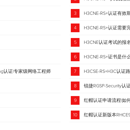
3
H3CNE-RS+认证有
4
H3CNE-RS+认证
5
H3CNE认证考试的
6
H3CNE-RS+证书
tching认证|专家级网络工程师
7
H3CSE-RS+H3C
8
锐捷RGSP-Security认
9
红帽认证申请流程|如
收藏！
10
红帽认证新版本RHCE9