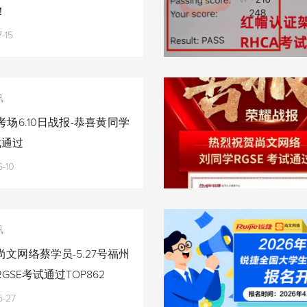
！
-15
讯
场6.10日战报-恭喜黄同学
试通过
-10
讯
文网络蔡学员-5.27号福州
GSE考试通过TOP862
5-27