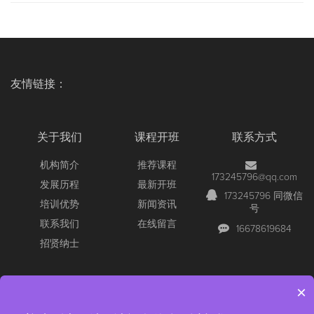
友情链接：
关于我们
课程开班
联系方式
机构简介
推荐课程
173245796@qq.com
发展历程
最新开班
173245796 同微信
培训优势
新闻资讯
号
联系我们
在线留言
16678619684
招贤纳士
×
Copyright © 2026 All Rights Reserved
【官网】青岛尚文网络/锐捷