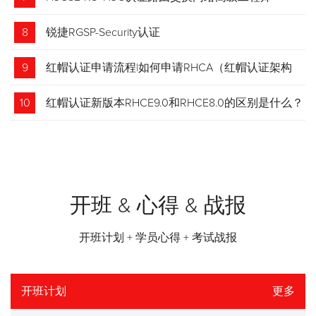
8
锐捷RGSP-Security认证
9
红帽认证申请流程|如何申请RHCA（红帽认证架构
师）证书？申请步骤请收藏！
10
红帽认证新版本RHCE9.0和RHCE8.0的区别是什么？
开班 & 心得 & 战报
开班计划 + 学员心得 + 考试战报
开班计划
更多