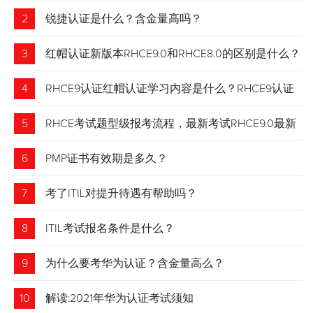
2
锐捷认证是什么？含金量高吗？
3
红帽认证新版本RHCE9.0和RHCE8.0的区别是什么？
4
RHCE9认证红帽认证学习内容是什么？RHCE9认证
介绍
5
RHCE考试题型级报考流程，最新考试RHCE9.0最新
考试 变化请悉知
6
PMP证书有效期是多久？
7
考了ITIL对提升待遇有帮助吗？
8
ITIL考试报名条件是什么？
9
为什么要考华为认证？含金量高么？
10
解读:2021年华为认证考试须知