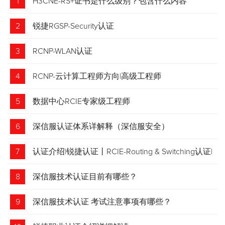
1
H3CNE-RS+证书是什么级别？包含什么内容
2
锐捷RGSP-Security认证
3
RCNP-WLAN认证
4
RCNP-云计算工程师方向|高级工程师
5
数据中心RCIE专家级工程师
6
深信服认证体系详解释（深信服安全）
7
认证介绍|锐捷认证丨RCIE-Routing & Switching认证|
专家级网络工程师
8
深信服技术认证目前有哪些？
9
深信服技术认证 考试注意事项有哪些？