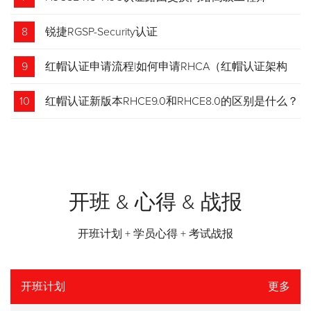
8
锐捷RGSP-Security认证
9
红帽认证申请流程|如何申请RHCA（红帽认证架构
师）证书？申请步骤请收藏！
10
红帽认证新版本RHCE9.0和RHCE8.0的区别是什么？
开班 & 心得 & 战报
开班计划 + 学员心得 + 考试战报
开班计划
更多