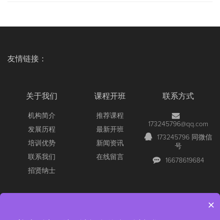
友情链接：
关于我们
课程开班
联系方式
机构简介
推荐课程
173245796@qq.com
发展历程
最新开班
173245796 同微信
培训优势
新闻资讯
号
联系我们
在线留言
16678619684
招贤纳士
×
Copyright © 2026 All Rights Reserved
【官网】青岛尚文网络/锐捷