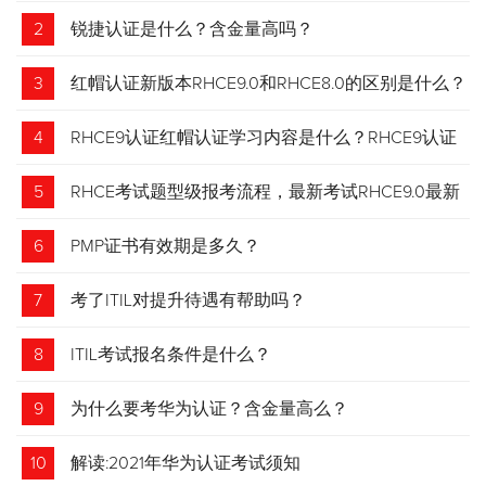
2
锐捷认证是什么？含金量高吗？
3
红帽认证新版本RHCE9.0和RHCE8.0的区别是什么？
4
RHCE9认证红帽认证学习内容是什么？RHCE9认证
介绍
5
RHCE考试题型级报考流程，最新考试RHCE9.0最新
考试 变化请悉知
6
PMP证书有效期是多久？
7
考了ITIL对提升待遇有帮助吗？
8
ITIL考试报名条件是什么？
9
为什么要考华为认证？含金量高么？
10
解读:2021年华为认证考试须知