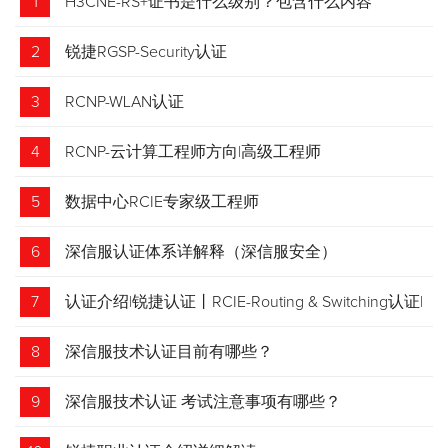
1
H3CNE-RS+证书是什么级别？包含什么内容
2
锐捷RGSP-Security认证
3
RCNP-WLAN认证
4
RCNP-云计算工程师方向|高级工程师
5
数据中心RCIE专家级工程师
6
深信服认证体系详解释（深信服安全）
7
认证介绍|锐捷认证丨RCIE-Routing & Switching认证|
专家级网络工程师
8
深信服技术认证目前有哪些？
9
深信服技术认证 考试注意事项有哪些？