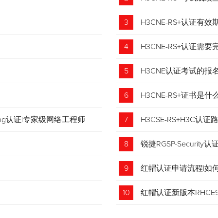
3
H3CNE-RS+认证有
4
H3CNE-RS+认证
5
H3CNE认证考试的
6
H3CNE-RS+证书
tching认证|专家级网络工程师
7
H3CSE-RS+H3C
8
锐捷RGSP-Security认
9
红帽认证申请流程|如
收藏！
10
红帽认证新版本RHCE9