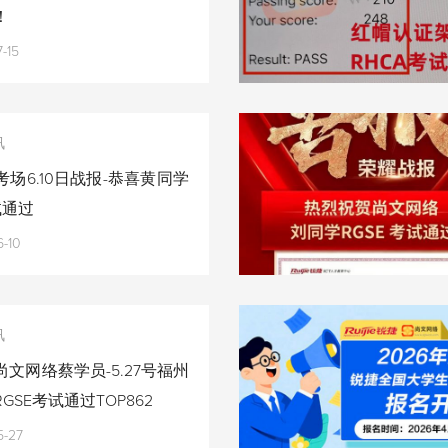
！
-15
讯
场6.10日战报-恭喜黄同学
试通过
-10
讯
文网络蔡学员-5.27号福州
GSE考试通过TOP862
5-27