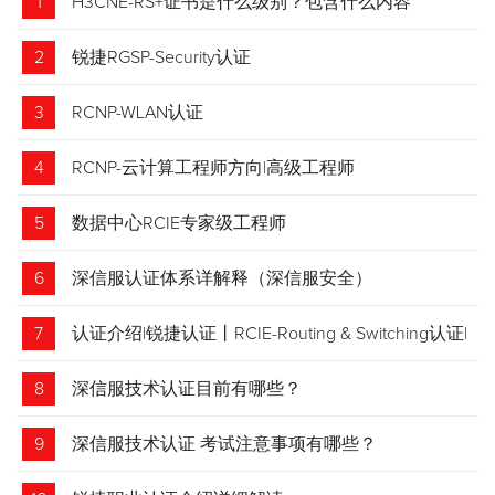
1
H3CNE-RS+证书是什么级别？包含什么内容
2
锐捷RGSP-Security认证
3
RCNP-WLAN认证
4
RCNP-云计算工程师方向|高级工程师
5
数据中心RCIE专家级工程师
6
深信服认证体系详解释（深信服安全）
7
认证介绍|锐捷认证丨RCIE-Routing & Switching认证|
专家级网络工程师
8
深信服技术认证目前有哪些？
9
深信服技术认证 考试注意事项有哪些？