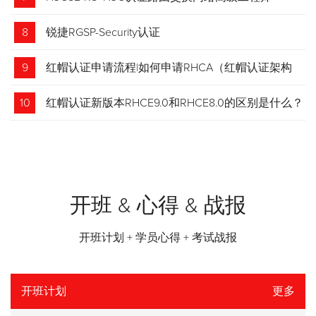
8
锐捷RGSP-Security认证
9
红帽认证申请流程|如何申请RHCA（红帽认证架构
师）证书？申请步骤请收藏！
10
红帽认证新版本RHCE9.0和RHCE8.0的区别是什么？
开班 & 心得 & 战报
开班计划 + 学员心得 + 考试战报
开班计划
更多