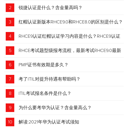
2
锐捷认证是什么？含金量高吗？
3
红帽认证新版本RHCE9.0和RHCE8.0的区别是什么？
4
RHCE9认证红帽认证学习内容是什么？RHCE9认证
介绍
5
RHCE考试题型级报考流程，最新考试RHCE9.0最新
考试 变化请悉知
6
PMP证书有效期是多久？
7
考了ITIL对提升待遇有帮助吗？
8
ITIL考试报名条件是什么？
9
为什么要考华为认证？含金量高么？
10
解读:2021年华为认证考试须知