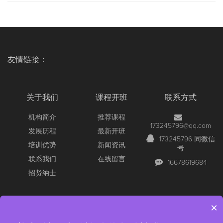
友情链接：
关于我们
课程开班
联系方式
机构简介
推荐课程
173245796@qq.com
发展历程
最新开班
173245796 同微信
培训优势
新闻资讯
号
联系我们
在线留言
16678619684
招贤纳士
×
Copyright © 2026 All Rights Reserved
【官网】青岛尚文网络/锐捷