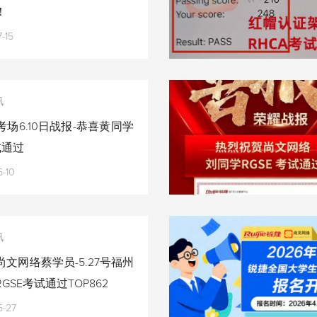
！
-15
讯
场6.10日战报-恭喜黄同学
试通过
-10
讯
文网络蔡学员-5.27号福州
GSE考试通过TOP862
5-27