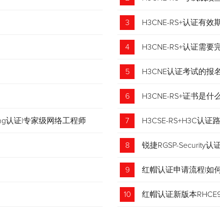
3
H3CNE-RS+认证有
4
H3CNE-RS+认证
5
H3CNE认证考试的
6
H3CNE-RS+证书
tching认证|专家级网络工程师
7
H3CSE-RS+H3C
8
锐捷RGSP-Security认
9
红帽认证申请流程|如
收藏！
10
红帽认证新版本RHCE9