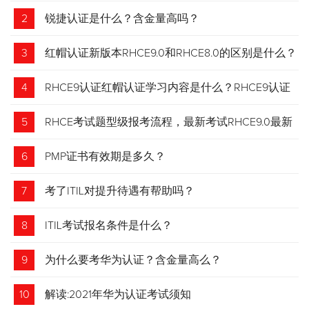
2
锐捷认证是什么？含金量高吗？
3
红帽认证新版本RHCE9.0和RHCE8.0的区别是什么？
4
RHCE9认证红帽认证学习内容是什么？RHCE9认证
介绍
5
RHCE考试题型级报考流程，最新考试RHCE9.0最新
考试 变化请悉知
6
PMP证书有效期是多久？
7
考了ITIL对提升待遇有帮助吗？
8
ITIL考试报名条件是什么？
9
为什么要考华为认证？含金量高么？
10
解读:2021年华为认证考试须知