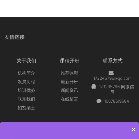
友情链接：
关于我们
课程开班
联系方式
机构简介
推荐课程
173245796@qq.com
发展历程
最新开班
173245796 同微信
培训优势
新闻资讯
号
联系我们
在线留言
16678619684
招贤纳士
×
Copyright © 2026 All Rights Reserved
【官网】青岛尚文网络/锐捷