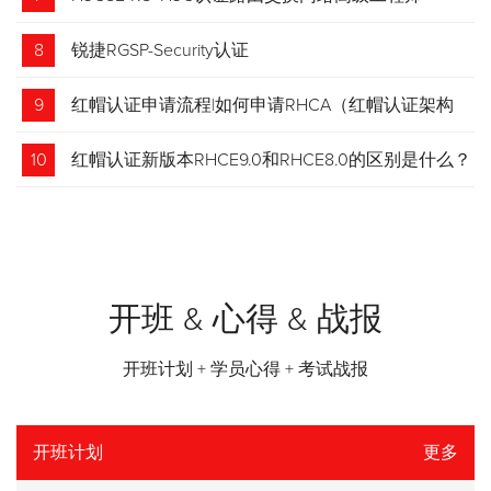
8
锐捷RGSP-Security认证
9
红帽认证申请流程|如何申请RHCA（红帽认证架构
师）证书？申请步骤请收藏！
10
红帽认证新版本RHCE9.0和RHCE8.0的区别是什么？
开班 & 心得 & 战报
开班计划 + 学员心得 + 考试战报
开班计划
更多