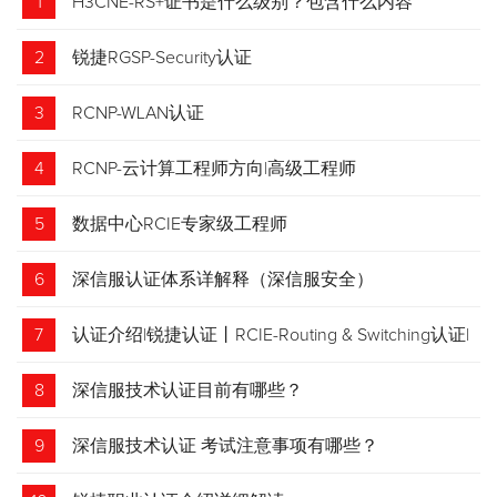
1
H3CNE-RS+证书是什么级别？包含什么内容
2
锐捷RGSP-Security认证
3
RCNP-WLAN认证
4
RCNP-云计算工程师方向|高级工程师
5
数据中心RCIE专家级工程师
6
深信服认证体系详解释（深信服安全）
7
认证介绍|锐捷认证丨RCIE-Routing & Switching认证|
专家级网络工程师
8
深信服技术认证目前有哪些？
9
深信服技术认证 考试注意事项有哪些？