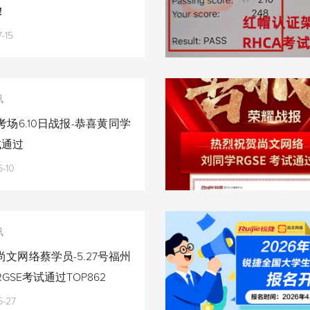
！
-15
讯
场6.10日战报-恭喜黄同学
试通过
-10
讯
文网络蔡学员-5.27号福州
GSE考试通过TOP862
5-27