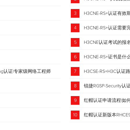
3
H3CNE-RS+认证有
4
H3CNE-RS+认证
5
H3CNE认证考试的
6
H3CNE-RS+证书
tching认证|专家级网络工程师
7
H3CSE-RS+H3C
8
锐捷RGSP-Security认
9
红帽认证申请流程|如
收藏！
10
红帽认证新版本RHCE9