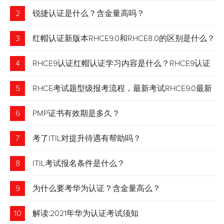
2
锐捷认证是什么？含金量高吗？
3
红帽认证新版本RHCE9.0和RHCE8.0的区别是什么？
4
RHCE9认证红帽认证学习内容是什么？RHCE9认证
介绍
5
RHCE考试题型级报考流程，最新考试RHCE9.0最新
考试 变化请悉知
6
PMP证书有效期是多久？
7
考了ITIL对提升待遇有帮助吗？
8
ITIL考试报名条件是什么？
9
为什么要考华为认证？含金量高么？
10
解读:2021年华为认证考试须知