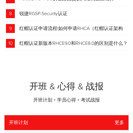
8
锐捷RGSP-Security认证
9
红帽认证申请流程|如何申请RHCA（红帽认证架构
师）证书？申请步骤请收藏！
10
红帽认证新版本RHCE9.0和RHCE8.0的区别是什么？
开班 & 心得 & 战报
开班计划 + 学员心得 + 考试战报
开班计划
更多