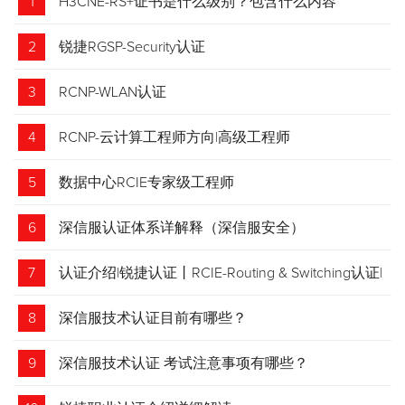
1
H3CNE-RS+证书是什么级别？包含什么内容
2
锐捷RGSP-Security认证
3
RCNP-WLAN认证
4
RCNP-云计算工程师方向|高级工程师
5
数据中心RCIE专家级工程师
6
深信服认证体系详解释（深信服安全）
7
认证介绍|锐捷认证丨RCIE-Routing & Switching认证|
专家级网络工程师
8
深信服技术认证目前有哪些？
9
深信服技术认证 考试注意事项有哪些？