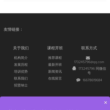
友情链接：
关于我们
课程开班
联系方式
机构简介
推荐课程
173245796@qq.com
发展历程
最新开班
173245796 同微信
培训优势
新闻资讯
号
联系我们
在线留言
16678619684
招贤纳士
×
Copyright © 2026 All Rights Reserved
【官网】青岛尚文网络/锐捷