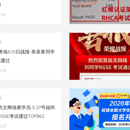
！
-15
讯
场6.10日战报-恭喜黄同学
试通过
-10
讯
文网络蔡学员-5.27号福州
GSE考试通过TOP862
5-27