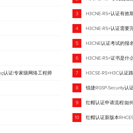
3
H3CNE-RS+认证有
4
H3CNE-RS+认证
5
H3CNE认证考试的
6
H3CNE-RS+证书
tching认证|专家级网络工程师
7
H3CSE-RS+H3C
8
锐捷RGSP-Security认
9
红帽认证申请流程|如
收藏！
10
红帽认证新版本RHCE9