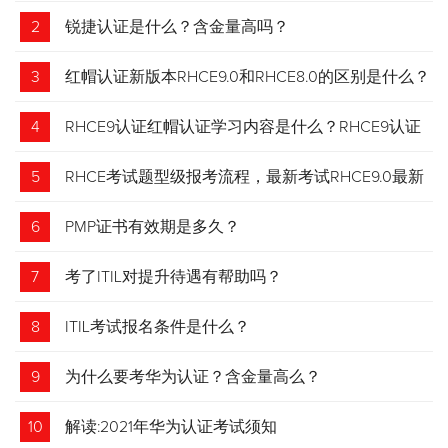
2
锐捷认证是什么？含金量高吗？
3
红帽认证新版本RHCE9.0和RHCE8.0的区别是什么？
4
RHCE9认证红帽认证学习内容是什么？RHCE9认证
介绍
5
RHCE考试题型级报考流程，最新考试RHCE9.0最新
考试 变化请悉知
6
PMP证书有效期是多久？
7
考了ITIL对提升待遇有帮助吗？
8
ITIL考试报名条件是什么？
9
为什么要考华为认证？含金量高么？
10
解读:2021年华为认证考试须知