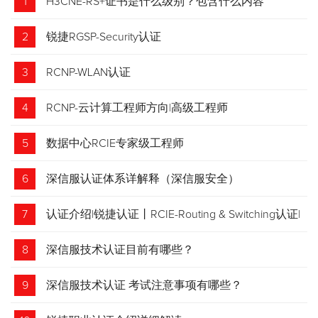
1
H3CNE-RS+证书是什么级别？包含什么内容
2
锐捷RGSP-Security认证
3
RCNP-WLAN认证
4
RCNP-云计算工程师方向|高级工程师
5
数据中心RCIE专家级工程师
6
深信服认证体系详解释（深信服安全）
7
认证介绍|锐捷认证丨RCIE-Routing & Switching认证|
专家级网络工程师
8
深信服技术认证目前有哪些？
9
深信服技术认证 考试注意事项有哪些？