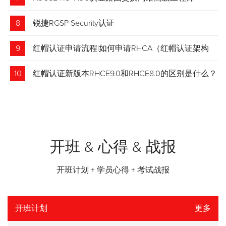
8
锐捷RGSP-Security认证
9
红帽认证申请流程|如何申请RHCA（红帽认证架构
师）证书？申请步骤请收藏！
10
红帽认证新版本RHCE9.0和RHCE8.0的区别是什么？
开班 & 心得 & 战报
开班计划 + 学员心得 + 考试战报
开班计划
更多