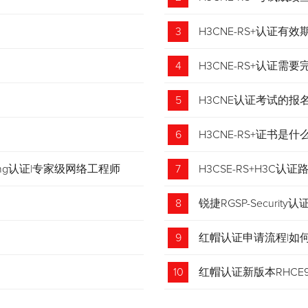
3
H3CNE-RS+认证有
4
H3CNE-RS+认证
5
H3CNE认证考试的
6
H3CNE-RS+证书
tching认证|专家级网络工程师
7
H3CSE-RS+H3C
8
锐捷RGSP-Security认
9
红帽认证申请流程|如
收藏！
10
红帽认证新版本RHCE9