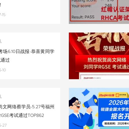
！
-15
讯
场6.10日战报-恭喜黄同学
试通过
-10
讯
文网络蔡学员-5.27号福州
GSE考试通过TOP862
5-27